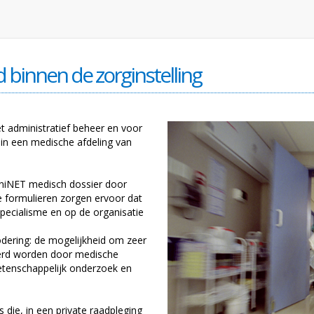
d binnen de zorginstelling
t administratief beheer en voor
in een medische afdeling van
iniNET medisch dossier door
e formulieren zorgen ervoor dat
specialisme en op de organisatie
odering: de mogelijkheid om zeer
eerd worden door medische
wetenschappelijk onderzoek en
 die, in een private raadpleging