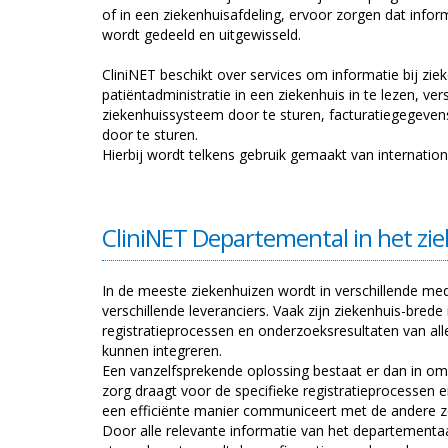
of in een ziekenhuisafdeling, ervoor zorgen dat inf
wordt gedeeld en uitgewisseld.
CliniNET beschikt over services om informatie bij zi
patiëntadministratie in een ziekenhuis in te lezen, ve
ziekenhuissysteem door te sturen, facturatiegegeve
door te sturen.
Hierbij wordt telkens gebruik gemaakt van internatio
CliniNET Departemental in het zi
In de meeste ziekenhuizen wordt in verschillende me
verschillende leveranciers. Vaak zijn ziekenhuis-bred
registratieprocessen en onderzoeksresultaten van alle
kunnen integreren.
Een vanzelfsprekende oplossing bestaat er dan in om 
zorg draagt voor de specifieke registratieprocessen 
een efficiënte manier communiceert met de andere z
Door alle relevante informatie van het departementa