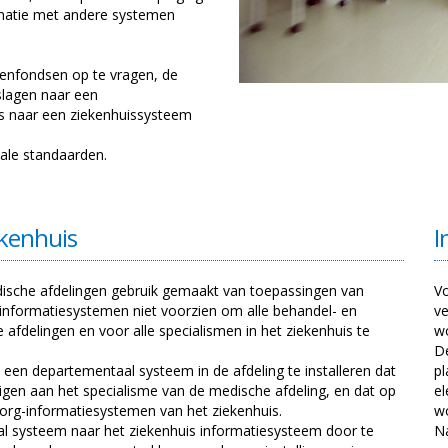
ormatie met andere systemen
ekenfondsen op te vragen, de
rslagen naar een
ns naar een ziekenhuissysteem
nale standaarden.
ekenhuis
I
dische afdelingen gebruik gemaakt van toepassingen van
Vo
e informatiesystemen niet voorzien om alle behandel- en
ve
 afdelingen en voor alle specialismen in het ziekenhuis te
wo
De
een departementaal systeem in de afdeling te installeren dat
pl
eigen aan het specialisme van de medische afdeling, en dat op
el
org-informatiesystemen van het ziekenhuis.
wo
al systeem naar het ziekenhuis informatiesysteem door te
N