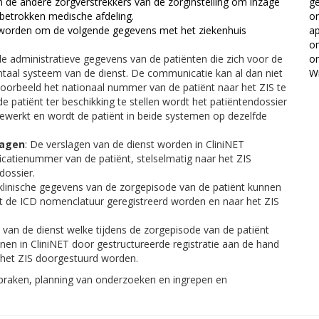
 de andere zorgverstrekkers van de zorginstelling om inzage
g
 betrokken medische afdeling.
o
worden om de volgende gegevens met het ziekenhuis
a
on
 de administratieve gegevens van de patiënten die zich voor de
on
ntaal systeem van de dienst. De communicatie kan al dan niet
Wi
jvoorbeeld het nationaal nummer van de patiënt naar het ZIS te
 patiënt ter beschikking te stellen wordt het patiëntendossier
ewerkt en wordt de patiënt in beide systemen op dezelfde
lagen
: De verslagen van de dienst worden in CliniNET
atienummer van de patiënt, stelselmatig naar het ZIS
dossier.
klinische gegevens van de zorgepisode van de patiënt kunnen
et de ICD nomenclatuur geregistreerd worden en naar het ZIS
 van de dienst welke tijdens de zorgepisode van de patiënt
nnen in CliniNET door gestructureerde registratie aan de hand
 het ZIS doorgestuurd worden.
spraken, planning van onderzoeken en ingrepen en