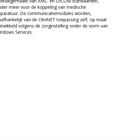
ebruikgemaakt van XML- en DICOM standaarden,
nder meer voor de koppeling van medische
pparatuur. De communicatiemodules worden,
afhankelijk van de CliniNET toepassing zelf, op maat
twikkeld volgens de zorginstelling onder de vorm van
ndows Services.