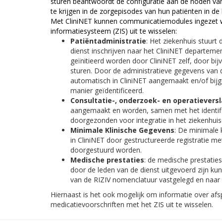
sturen beantwoordt de configuratie aan de noden van
te krijgen in de zorgepisodes van hun patiënten in de
Met CliniNET kunnen communicatiemodules ingezet 
informatiesysteem (ZIS) uit te wisselen:
Patiëntadministratie
: Het ziekenhuis stuurt
dienst inschrijven naar het CliniNET departeme
geïnitieerd worden door CliniNET zelf, door bi
sturen. Door de administratieve gegevens van de
automatisch in CliniNET aangemaakt en/of bijg
manier geïdentificeerd.
Consultatie-, onderzoek- en operatievers
aangemaakt en worden, samen met het identific
doorgezonden voor integratie in het ziekenhuis
Minimale Klinische Gegevens
: De minimale 
in CliniNET door gestructureerde registratie m
doorgestuurd worden.
Medische prestaties
: de medische prestaties
door de leden van de dienst uitgevoerd zijn ku
van de RIZIV nomenclatuur vastgelegd en naar
Hiernaast is het ook mogelijk om informatie over af
medicatievoorschriften met het ZIS uit te wisselen.